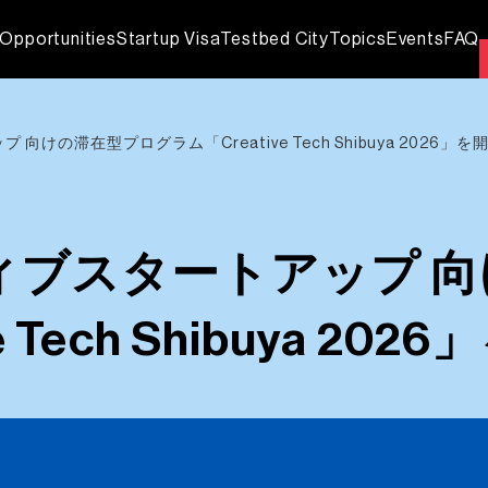
Opportunities
Startup Visa
Testbed City
Topics
Events
FAQ
けの滞在型プログラム「Creative Tech Shibuya 2026」
ィブスタートアップ 
 Tech Shibuya 2