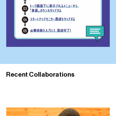
R
e
c
e
n
t
C
o
l
l
a
b
o
r
a
t
i
o
n
s