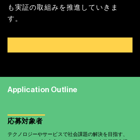
も実証の取組みを推進していきま
す。
SEE THE FULL LIST
A
p
p
l
i
c
a
t
i
o
n
O
u
t
l
i
n
e
応募対象者
テクノロジーやサービスで社会課題の解決を目指す、