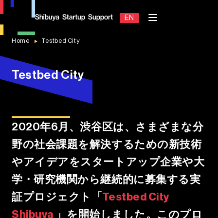
EN
JP
Home
Testbed City
T
e
s
t
b
e
d
C
i
t
y
Contact
2020年6月、渋谷区は、さまざまな分
野の社会課題を解決するための新技術
やアイデアをスタートアップ企業や大
学・研究機関から継続的に募集する実
証プロジェクト
「
Testbed City
Shibuya
」
を開始しました。このプロ