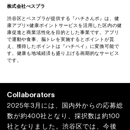
株式会社べスプラ
渋谷区とベスプラが提供する『ハチさんポ』は、健
康アプリ×健康ポイントサービスを活用した区内の健
康促進と商業活性化を目的とした事業です。アプリ
で運動や食事、脳トレを実施するとポイントが貰
え、獲得したポイントは『ハチペイ』に変換可能で
す。健康も地域経済も盛り上げる画期的なサービス
です。
C
o
l
l
a
b
o
r
a
t
o
r
s
2025年3月には、国内外からの応募総
数が約400社となり、採択数は約100
社となりました。渋谷区では、今後