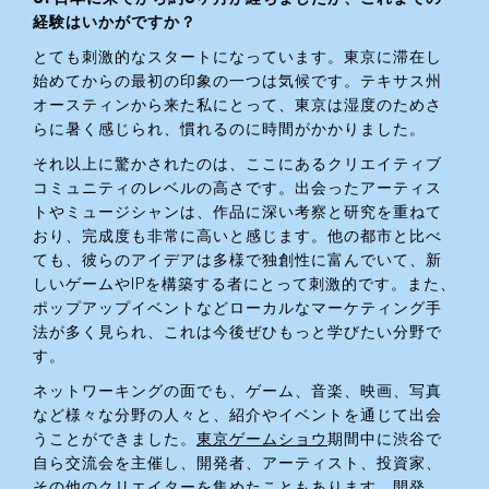
経験はいかがですか？
とても刺激的なスタートになっています。東京に滞在し
始めてからの最初の印象の一つは気候です。テキサス州
オースティンから来た私にとって、東京は湿度のためさ
らに暑く感じられ、慣れるのに時間がかかりました。
それ以上に驚かされたのは、ここにあるクリエイティブ
コミュニティのレベルの高さです。出会ったアーティス
トやミュージシャンは、作品に深い考察と研究を重ねて
おり、完成度も非常に高いと感じます。他の都市と比べ
ても、彼らのアイデアは多様で独創性に富んでいて、新
しいゲームやIPを構築する者にとって刺激的です。また、
ポップアップイベントなどローカルなマーケティング手
法が多く見られ、これは今後ぜひもっと学びたい分野で
す。
ネットワーキングの面でも、ゲーム、音楽、映画、写真
など様々な分野の人々と、紹介やイベントを通じて出会
うことができました。
東京ゲームショウ
期間中に渋谷で
自ら交流会を主催し、開発者、アーティスト、投資家、
その他のクリエイターを集めたこともあります。開発