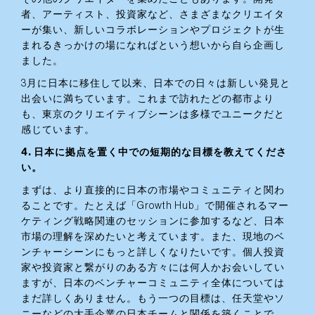
者、アーティスト、投資家など、さまざまなクリエイタ
ーが集い、新しいコラボレーションやプロジェクトが生
まれるきっかけの場になればという想いから自ら企画し
ました。
3月に日本に移住して以来、日本での日々は新しい発見と
出会いに満ちています。これまで訪れたどの都市より
も、東京のクリエイティブシーンは多様でユニークだと
感じています。
4. 日本に拠点を置く中での短期的な目標を教えてくださ
い。
まずは、より直接的に日本の市場やコミュニティと関わ
ることです。たとえば「Growth Hub」で開催されるマー
ケティング戦略関連のセッションに参加するなど、日本
市場の理解を深めたいと考えています。また、現地のベ
ンチャーシーンにもっと詳しくなりたいです。個人投資
家や投資家と繋がりのある方々には何人かお会いしてい
ますが、日本のベンチャーコミュニティ全体については
まだ詳しくありません。もう一つの目標は、任天堂やソ
ニーなどの大手企業の日本チームと関係を築くことで