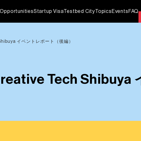
Opportunities
Startup Visa
Testbed City
Topics
Events
FAQ
ch Shibuya イベントレポート（後編）
eative Tech Shi