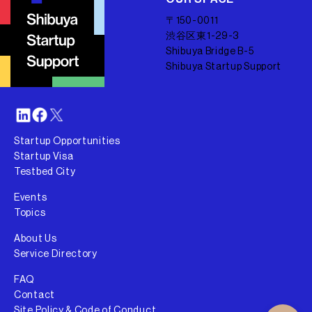
〒150-0011
渋谷区東1-29-3
Shibuya Bridge B-5
Shibuya Startup Support
Startup Opportunities
Startup Visa
Testbed City
Events
Topics
About Us
Service Directory
FAQ
Contact
Site Policy & Code of Conduct